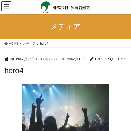
Skip
Skip
to
to
the
the
content
Navigation
メディア
HOME
メディア
hero4
2016年2月12日
/ Last updated :
2016年2月12日
ENY-P2XQs_D7Sz
hero4