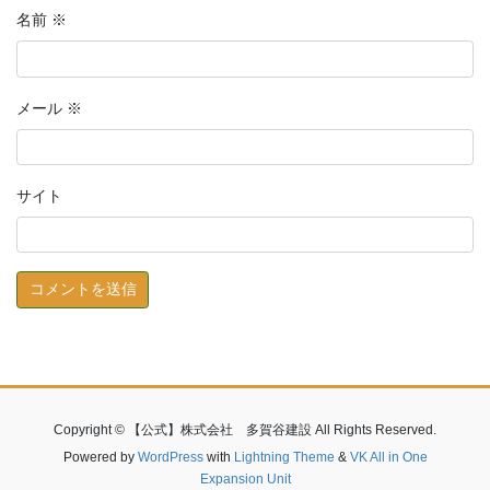
名前
※
メール
※
サイト
Copyright © 【公式】株式会社 多賀谷建設 All Rights Reserved.
Powered by
WordPress
with
Lightning Theme
&
VK All in One
Expansion Unit