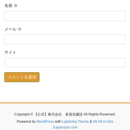
名前
※
メール
※
サイト
Copyright © 【公式】株式会社 多賀谷建設 All Rights Reserved.
Powered by
WordPress
with
Lightning Theme
&
VK All in One
Expansion Unit