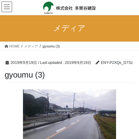
Skip
Skip
to
to
the
the
content
Navigation
メディア
HOME
メディア
gyoumu (3)
2019年9月19日
/ Last updated :
2019年9月19日
ENY-P2XQs_D7Sz
gyoumu (3)