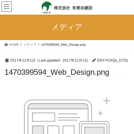
Skip
Skip
to
to
the
the
content
Navigation
メディア
HOME
メディア
1470399594_Web_Design.png
2017年12月1日
/ Last updated :
2017年12月1日
ENY-P2XQs_D7Sz
1470399594_Web_Design.png