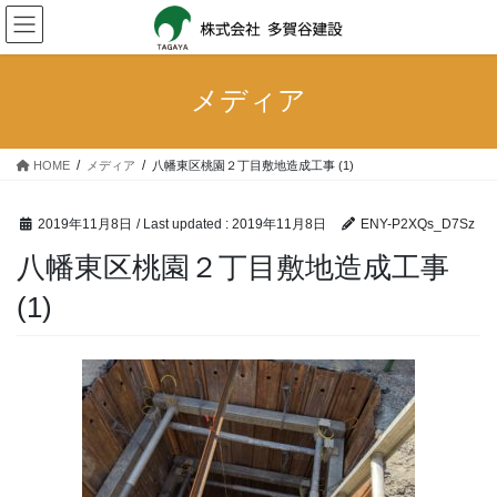
Skip
Skip
to
to
the
the
content
Navigation
メディア
HOME
メディア
八幡東区桃園２丁目敷地造成工事 (1)
2019年11月8日
/ Last updated :
2019年11月8日
ENY-P2XQs_D7Sz
八幡東区桃園２丁目敷地造成工事
(1)